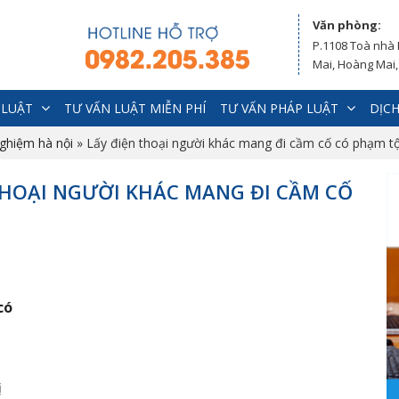
Văn phòng:
P.1108 Toà nhà
Mai, Hoàng Mai,
 LUẬT
TƯ VẤN LUẬT MIỄN PHÍ
TƯ VẤN PHÁP LUẬT
DỊCH
nghiệm hà nội
»
Lấy điện thoại người khác mang đi cầm cố có phạm tộ
 THOẠI NGƯỜI KHÁC MANG ĐI CẦM CỐ
có
ị