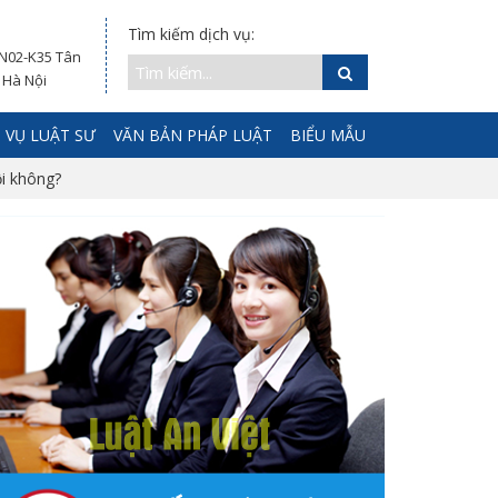
Tìm kiếm dịch vụ:
 N02-K35 Tân
 Hà Nội
 VỤ LUẬT SƯ
VĂN BẢN PHÁP LUẬT
BIỂU MẪU
i không?