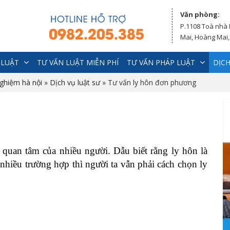
Văn phòng:
P.1108 Toà nhà
Mai, Hoàng Mai,
 LUẬT
TƯ VẤN LUẬT MIỄN PHÍ
TƯ VẤN PHÁP LUẬT
DỊCH
nghiệm hà nội
»
Dịch vụ luật sư
»
Tư vấn ly hôn đơn phương
 quan tâm của nhiều người. Dẫu biết rằng ly hôn là
iều trường hợp thì người ta vẫn phải cách chọn ly