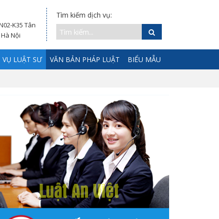
Tìm kiếm dịch vụ:
 N02-K35 Tân
 Hà Nội
 VỤ LUẬT SƯ
VĂN BẢN PHÁP LUẬT
BIỂU MẪU