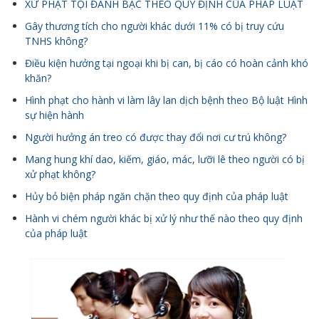
XỬ PHẠT TỘI ĐÁNH BẠC THEO QUY ĐỊNH CỦA PHÁP LUẬT
Gây thương tích cho người khác dưới 11% có bị truy cứu
TNHS không?
Điều kiện hưởng tại ngoại khi bị can, bị cáo có hoàn cảnh khó
khăn?
Hình phạt cho hành vi làm lây lan dịch bệnh theo Bộ luật Hình
sự hiện hành
Người hưởng án treo có được thay đổi nơi cư trú không?
Mang hung khí dao, kiếm, giáo, mác, lưỡi lê theo người có bị
xử phạt không?
Hủy bỏ biện pháp ngăn chặn theo quy định của pháp luật
Hành vi chém người khác bị xử lý như thế nào theo quy định
của pháp luật