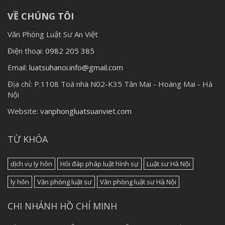
VỀ CHÚNG TÔI
Văn Phòng Luật Sư An Việt
Điện thoại:
0982 205 385
Email:
luatsuhanoi.info@gmail.com
Địa chỉ:
P.1108 Toà nhà N02-K35 Tân Mai - Hoàng Mai - Hà
Nội
Website:
vanphongluatsuanviet.com
TỪ KHÓA
dịch vụ ly hôn
Hỏi đáp pháp luật hình sự
Luật sư Hà Nội
ly hôn
Văn phòng luật sư
Văn phòng luật sư Hà Nội
CHI NHÁNH HỒ CHÍ MINH