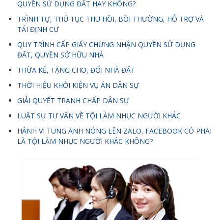
QUYỀN SỬ DỤNG ĐẤT HAY KHÔNG?
TRÌNH TỰ, THỦ TỤC THU HỒI, BỒI THƯỜNG, HỖ TRỢ VÀ
TÁI ĐỊNH CƯ
QUY TRÌNH CẤP GIẤY CHỨNG NHẬN QUYỀN SỬ DỤNG
ĐẤT, QUYỀN SỞ HỮU NHÀ
THỪA KẾ, TẶNG CHO, ĐỔI NHÀ ĐẤT
THỜI HIỆU KHỞI KIỆN VỤ ÁN DÂN SỰ
GIẢI QUYẾT TRANH CHẤP DÂN SỰ
LUẬT SƯ TƯ VẤN VỀ TỘI LÀM NHỤC NGƯỜI KHÁC
HÀNH VI TUNG ẢNH NÓNG LÊN ZALO, FACEBOOK CÓ PHẢI
LÀ TỘI LÀM NHỤC NGƯỜI KHÁC KHÔNG?