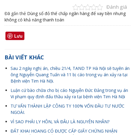
Đánh giá
Đã gắn thẻ
Dùng sổ đỏ thế chấp ngân hàng để vay tiền nhưng
không có khả năng thanh toán
Lưu
BÀI VIẾT KHÁC
Sau 2 ngày nghị án, chiều 21/4, TAND TP Hà Nội sẽ tuyên án
ông Nguyễn Quang Tuấn và 11 bị cáo trong vụ án xảy ra tại
Bệnh viện Tim Hà Nội.
Luận cứ bào chữa cho bị cáo Nguyễn Đức Đảng trong vụ án
Vi phạm quy định đấu thầu xảy ra tại bệnh viện Tim Hà Nội
TƯ VẤN THÀNH LẬP CÔNG TY 100% VỐN ĐẦU TƯ NƯỚC
NGOÀI.
VÌ SAO PHẢI LY HÔN, VÀ ĐÂU LÀ NGUYÊN NHÂN?
ĐẤT KHAI HOANG CÓ ĐƯỢC CẤP GIẤY CHỨNG NHẬN