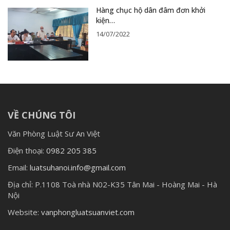
Hàng chục hộ dân đâm đơn khởi
kiện…
14/07/2022
VỀ CHÚNG TÔI
Văn Phòng Luật Sư An Việt
Điện thoại:
0982 205 385
Email:
luatsuhanoi.info@gmail.com
Địa chỉ:
P.1108 Toà nhà N02-K35 Tân Mai - Hoàng Mai - Hà
Nội
Website:
vanphongluatsuanviet.com